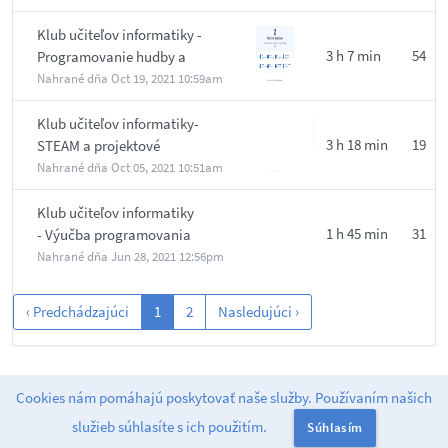
Klub učiteľov informatiky -
3 h 7 min
54
Programovanie hudby a
zvuku
Nahrané dňa
Oct 19, 2021 10:59am
Klub učiteľov informatiky-
3 h 18 min
19
STEAM a projektové
vyučovanie
Nahrané dňa
Oct 05, 2021 10:51am
Klub učiteľov informatiky
1 h 45 min
31
- Výučba programovania
STEAM projektov
Nahrané dňa
Jun 28, 2021 12:56pm
‹ Predchádzajúci
1
2
Nasledujúci ›
Cookies nám pomáhajú poskytovať naše služby. Používaním našich
Powered by
Greenlight
. release-2.10.0.3
služieb súhlasíte s ich použitím.
Súhlasím