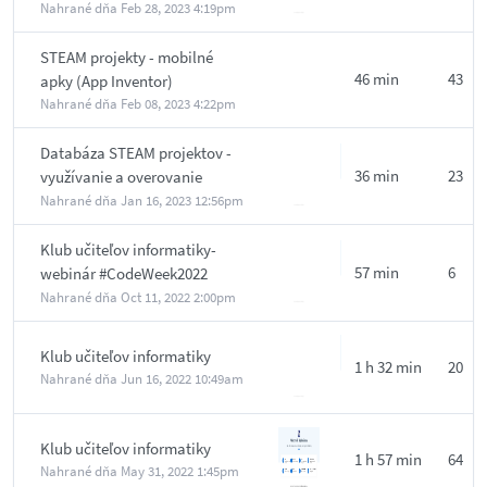
Nahrané dňa
Feb 28, 2023 4:19pm
STEAM projekty - mobilné
46 min
43
apky (App Inventor)
Nahrané dňa
Feb 08, 2023 4:22pm
Databáza STEAM projektov -
36 min
23
využívanie a overovanie
návrhov projektov vo výučbe
Nahrané dňa
Jan 16, 2023 12:56pm
Klub učiteľov informatiky-
57 min
6
webinár #CodeWeek2022
Spievajme so Scratchom
Nahrané dňa
Oct 11, 2022 2:00pm
Klub učiteľov informatiky
1 h 32 min
20
Nahrané dňa
Jun 16, 2022 10:49am
Klub učiteľov informatiky
1 h 57 min
64
Nahrané dňa
May 31, 2022 1:45pm