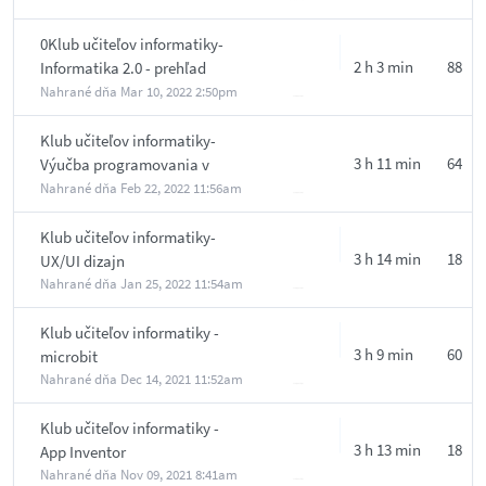
0Klub učiteľov informatiky-
2 h 3 min
88
Informatika 2.0 - prehľad
materiálov
Nahrané dňa
Mar 10, 2022 2:50pm
Klub učiteľov informatiky-
3 h 11 min
64
Výučba programovania v
Pythone na SŠ
Nahrané dňa
Feb 22, 2022 11:56am
Klub učiteľov informatiky-
3 h 14 min
18
UX/UI dizajn
Nahrané dňa
Jan 25, 2022 11:54am
Klub učiteľov informatiky -
3 h 9 min
60
microbit
Nahrané dňa
Dec 14, 2021 11:52am
Klub učiteľov informatiky -
3 h 13 min
18
App Inventor
Nahrané dňa
Nov 09, 2021 8:41am