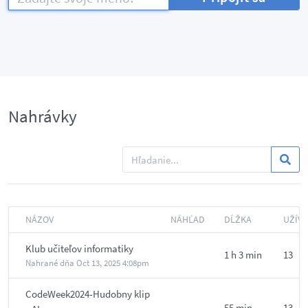
Nahrávky
NÁZOV
NÁHĽAD
DĹŽKA
UŽÍVA
Klub učiteľov informatiky
1 h 3 min
13
Nahrané dňa
Oct 13, 2025 4:08pm
CodeWeek2024-Hudobny klip
55 min
13