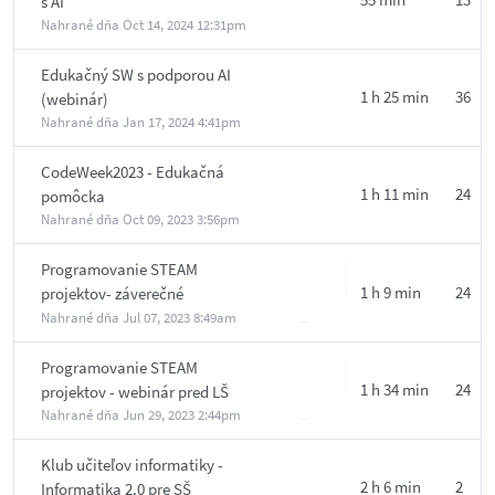
s AI
Nahrané dňa
Oct 14, 2024 12:31pm
Edukačný SW s podporou AI
1 h 25 min
36
(webinár)
Nahrané dňa
Jan 17, 2024 4:41pm
CodeWeek2023 - Edukačná
1 h 11 min
24
pomôcka
Nahrané dňa
Oct 09, 2023 3:56pm
Programovanie STEAM
1 h 9 min
24
projektov- záverečné
prezentácieProgramovanie
Nahrané dňa
Jul 07, 2023 8:49am
STEAM projektov- záverečné
prezentácie
Programovanie STEAM
1 h 34 min
24
projektov - webinár pred LŠ
Nahrané dňa
Jun 29, 2023 2:44pm
Klub učiteľov informatiky -
2 h 6 min
2
Informatika 2.0 pre SŠ